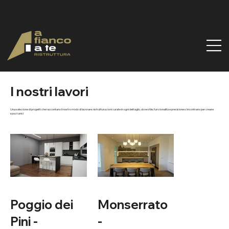
Via Santa Gilla, 51d, 09122 Cagliari CA
I nostri lavori
Una selezione di progetti che raccontano il nostro modo di lavorare: ristrutturazioni curate in ogni dettaglio, dove stile, funzionalità e precisione si incontrano per creare
spazi unici
Poggio dei
Monserrato
Pini -
- ​