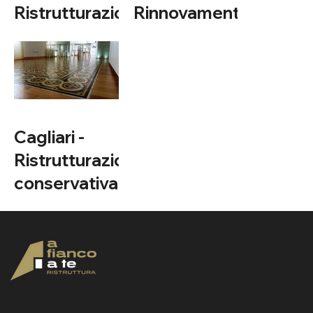
Ristrutturazione
Rinnovamento
Integrale
moderno
Cagliari - ​
Ristrutturazione
conservativa
via Pessina