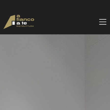
Via Santa Gilla, 51d, 09122 Cagliari CA