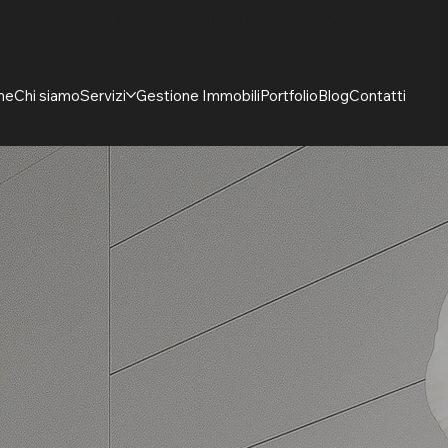
Via Santa Gilla, 51d, 09122 Cagliari CA
me
Chi siamo
Servizi
Gestione Immobili
Portfolio
Blog
Contatti