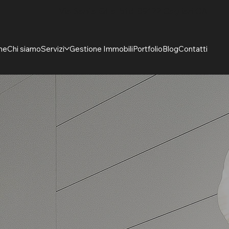
Via Santa Gilla, 51d, 09122 Cagliari CA
me
Chi siamo
Servizi
Gestione Immobili
Portfolio
Blog
Contatti