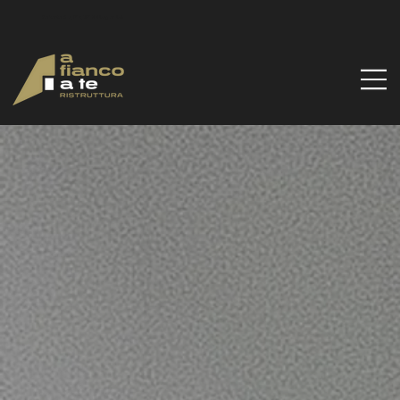
Via Santa Gilla, 51d, 09122 Cagliari CA