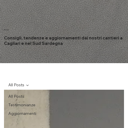
BLOG
Consigli, tendenze e aggiornamenti dai nostri cantieri a
Cagliari e nel Sud Sardegna
All Posts
All Posts
Testimonianze
Aggiornamenti