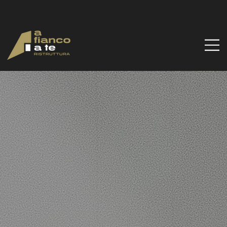
Via Santa Gilla, 51d, 09122 Cagliari CA