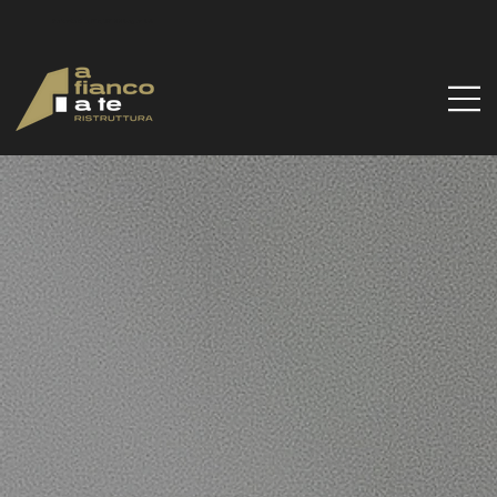
Via Santa Gilla, 51d, 09122 Cagliari CA