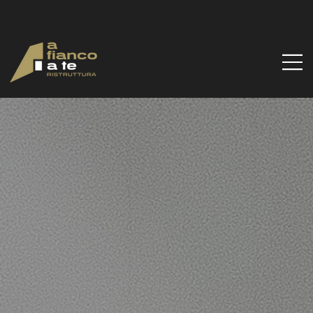
Via Santa Gilla, 51d, 09122 Cagliari CA