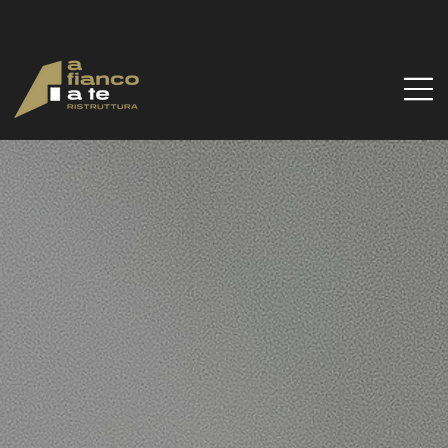
Via Santa Gilla, 51d, 09122 Cagliari CA