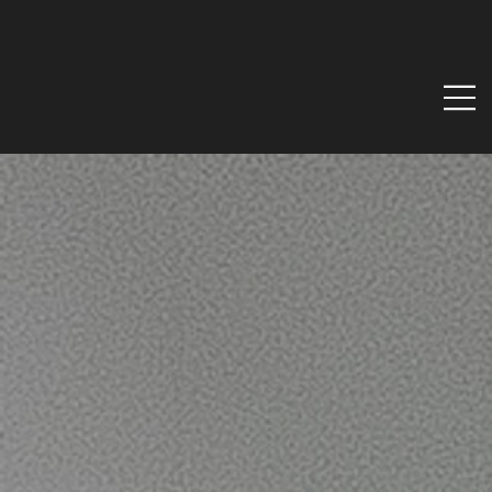
Via Santa Gilla, 51d, 09122 Cagliari CA