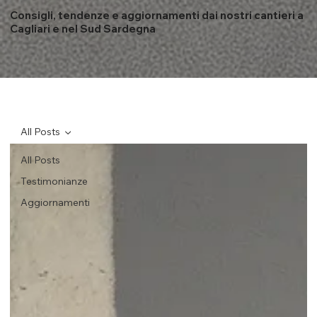
Consigli, tendenze e aggiornamenti dai nostri cantieri a
Cagliari e nel Sud Sardegna
All Posts
All Posts
Testimonianze
Aggiornamenti