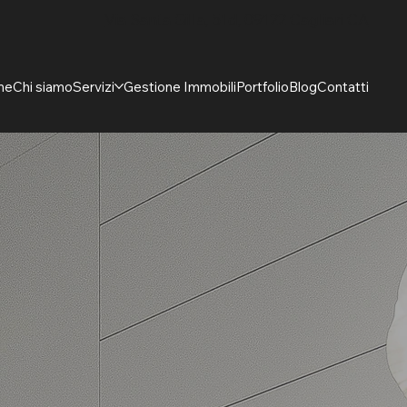
Via Santa Gilla, 51d, 09122 Cagliari CA
me
Chi siamo
Servizi
Gestione Immobili
Portfolio
Blog
Contatti